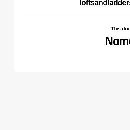
loftsandladde
This do