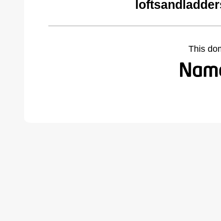
loftsandladde
This do