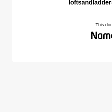
loftsandladde
This do