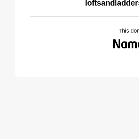
loftsandladde
This do